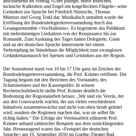
anschließend im Vortrag »Über plumpe, brave Burschen,
tuckische Kulkraben und Engel mit kotgefleckten Flügeln« seine
Gedanken zur Sprache bei Friedrich Nietzsche, Thomas
Müntzer und Georg Trakl dar. Musikalisch umrahmt wurde die
Eröffnung der Bundesdelegiertenversammlung durch das
Gesangsensemble »VocHallensis«. Es begeisterte das Publikum
mit mehrstimmigen Liedsätzen von der Renaissance bis zur
Romantik. Zum Ausklang des Tages hatten Delegierte, Gäste
und an der deutschen Sprache Interessierte bei einem
Stehempfang im Ständehaus die Möglichkeit zum zwanglosen
Gedankenaustausch bei Speisen und Getränken aus der Region.
Der Sonnabend stand von 10 bis 17 Uhr ganz im Zeichen der
Bundesdelegiertenversammlung, die Prof. Krämer eröffnete. Die
Tagung begann mit den Berichten des Vorstandes, des
Schatzmeisters und der Kassenprüfer. In seinem
Rechenschaftsbericht stellte Prof. Krämer deutlich die
Bedeutung der Regionalarbeit heraus: „Wir sind ein Verein, der
aus den Graswurzeln wächst, der aus vielen verschiedenen
Initiativen zusammenwächst und nicht von oben herab geleitet
wird; sondern die Regionen machen das, was sie selbst für
richtig halten.” Die Erfolge der Vereinsarbeit erläuterte Prof.
Krämer anhand zahlreicher Beispiele aus dem zurückliegenden
Jahr. Herausragend waren das »Festspiel der deutschen
Sprache« am 10. September 2010 im Goethe-Theater Bad