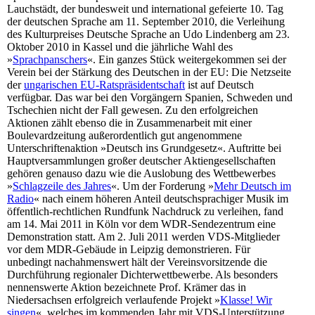
Lauchstädt, der bundesweit und international gefeierte 10. Tag
der deutschen Sprache am 11. September 2010, die Verleihung
des Kulturpreises Deutsche Sprache an Udo Lindenberg am 23.
Oktober 2010 in Kassel und die jährliche Wahl des
»
Sprachpanschers
«. Ein ganzes Stück weitergekommen sei der
Verein bei der Stärkung des Deutschen in der EU: Die Netzseite
der
ungarischen EU-Ratspräsidentschaft
ist auf Deutsch
verfügbar. Das war bei den Vorgängern Spanien, Schweden und
Tschechien nicht der Fall gewesen. Zu den erfolgreichen
Aktionen zählt ebenso die in Zusammenarbeit mit einer
Boulevardzeitung außerordentlich gut angenommene
Unterschriftenaktion »Deutsch ins Grundgesetz«. Auftritte bei
Hauptversammlungen großer deutscher Aktiengesellschaften
gehören genauso dazu wie die Auslobung des Wettbewerbes
»
Schlagzeile des Jahres
«. Um der Forderung »
Mehr Deutsch im
Radio
« nach einem höheren Anteil deutschsprachiger Musik im
öffentlich-rechtlichen Rundfunk Nachdruck zu verleihen, fand
am 14. Mai 2011 in Köln vor dem WDR-Sendezentrum eine
Demonstration statt. Am 2. Juli 2011 werden VDS-Mitglieder
vor dem MDR-Gebäude in Leipzig demonstrieren. Für
unbedingt nachahmenswert hält der Vereinsvorsitzende die
Durchführung regionaler Dichterwettbewerbe. Als besonders
nennenswerte Aktion bezeichnete Prof. Krämer das in
Niedersachsen erfolgreich verlaufende Projekt »
Klasse! Wir
singen
«, welches im kommenden Jahr mit VDS-Unterstützung