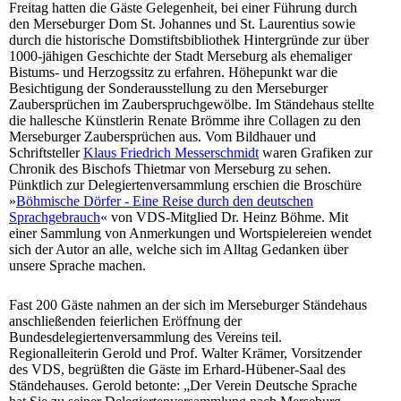
Freitag hatten die Gäste Gelegenheit, bei einer Führung durch
den Merseburger Dom St. Johannes und St. Laurentius sowie
durch die historische Domstiftsbibliothek Hintergründe zur über
1000-jähigen Geschichte der Stadt Merseburg als ehemaliger
Bistums- und Herzogssitz zu erfahren. Höhepunkt war die
Besichtigung der Sonderausstellung zu den Merseburger
Zaubersprüchen im Zauberspruchgewölbe. Im Ständehaus stellte
die hallesche Künstlerin Renate Brömme ihre Collagen zu den
Merseburger Zaubersprüchen aus. Vom Bildhauer und
Schriftsteller
Klaus Friedrich Messerschmidt
waren Grafiken zur
Chronik des Bischofs Thietmar von Merseburg zu sehen.
Pünktlich zur Delegiertenversammlung erschien die Broschüre
»
Böhmische Dörfer - Eine Reise durch den deutschen
Sprachgebrauch
« von VDS-Mitglied Dr. Heinz Böhme. Mit
einer Sammlung von Anmerkungen und Wortspielereien wendet
sich der Autor an alle, welche sich im Alltag Gedanken über
unsere Sprache machen.
Fast 200 Gäste nahmen an der sich im Merseburger Ständehaus
anschließenden feierlichen Eröffnung der
Bundesdelegiertenversammlung des Vereins teil.
Regionalleiterin Gerold und Prof. Walter Krämer, Vorsitzender
des VDS, begrüßten die Gäste im Erhard-Hübener-Saal des
Ständehauses. Gerold betonte: „Der Verein Deutsche Sprache