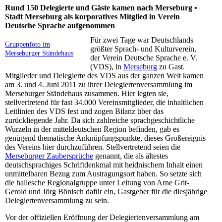
Rund 150 Delegierte und Gäste kamen nach Merseburg •
Stadt Merseburg als korporatives Mitglied in Verein
Deutsche Sprache aufgenommen
Für zwei Tage war Deutschlands
Gruppenfoto im
größter Sprach- und Kulturverein,
Merseburger Ständehaus
der Verein Deutsche Sprache e. V.
(VDS), in
Merseburg
zu Gast.
Mitglieder und Delegierte des VDS aus der ganzen Welt kamen
am 3. und 4. Juni 2011 zu ihrer Delegiertenversammlung im
Merseburger Ständehaus zusammen. Hier legten sie,
stellvertretend für fast 34.000 Vereinsmitglieder, die inhaltlichen
Leitlinien des VDS fest und zogen Bilanz über das
zurückliegende Jahr. Da sich zahlreiche sprachgeschichtliche
Wurzeln in der mitteldeutschen Region befinden, gab es
genügend thematische Anknüpfungspunkte, dieses Großereignis
des Vereins hier durchzuführen. Stellvertretend seien die
Merseburger Zaubersprüche
genannt, die als ältestes
deutschsprachiges Schriftdenkmal mit heidnischem Inhalt einen
unmittelbaren Bezug zum Austragungsort haben. So setzte sich
die hallesche Regionalgruppe unter Leitung von Arne Grit-
Gerold und Jörg Bönisch dafür ein, Gastgeber für die diesjährige
Delegiertenversammlung zu sein.
Vor der offiziellen Eröffnung der Delegiertenversammlung am