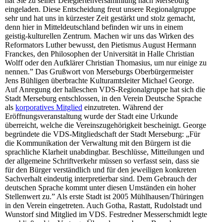
hat Sie zu seiner Delegiertenversammlung nach Merseburg
eingeladen. Diese Entscheidung freut unsere Regionalgruppe
sehr und hat uns in kürzester Zeit gestärkt und stolz gemacht,
denn hier in Mitteldeutschland befinden wir uns in einem
geistig-kulturellen Zentrum. Machen wir uns das Wirken des
Reformators Luther bewusst, den Pietismus August Hermann
Franckes, den Philosophen der Universität in Halle Christian
Wolff oder den Aufklärer Christian Thomasius, um nur einige zu
nennen.” Das Grußwort von Merseburgs Oberbürgermeister
Jens Bühligen überbrachte Kulturamtsleiter Michael George.
Auf Anregung der halleschen VDS-Regionalgruppe hat sich die
Stadt Merseburg entschlossen, in den Verein Deutsche Sprache
als
korporatives Mitglied
einzutreten. Während der
Eröffnungsveranstaltung wurde der Stadt eine Urkunde
überreicht, welche die Vereinszugehörigkeit bescheinigt. George
begründete die VDS-Mitgliedschaft der Stadt Merseburg: „Für
die Kommunikation der Verwaltung mit den Bürgern ist die
sprachliche Klarheit unabdingbar. Beschlüsse, Mitteilungen und
der allgemeine Schriftverkehr müssen so verfasst sein, dass sie
für den Bürger verständlich und für den jeweiligen konkreten
Sachverhalt eindeutig interpretierbar sind. Dem Gebrauch der
deutschen Sprache kommt unter diesen Umständen ein hoher
Stellenwert zu.” Als erste Stadt ist 2005 Mühlhausen/Thüringen
in den Verein eingetreten. Auch Gotha, Rastatt, Rudolstadt und
Wunstorf sind Mitglied im VDS. Festredner Messerschmidt legte