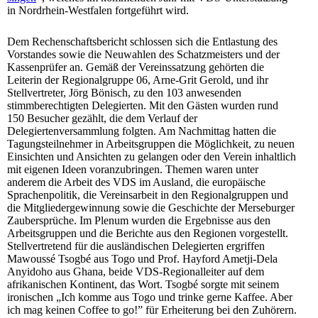
in Nordrhein-Westfalen fortgeführt wird.
Dem Rechenschaftsbericht schlossen sich die Entlastung des
Vorstandes sowie die Neuwahlen des Schatzmeisters und der
Kassenprüfer an. Gemäß der Vereinssatzung gehörten die
Leiterin der Regionalgruppe 06, Arne-Grit Gerold, und ihr
Stellvertreter, Jörg Bönisch, zu den 103 anwesenden
stimmberechtigten Delegierten. Mit den Gästen wurden rund
150 Besucher gezählt, die dem Verlauf der
Delegiertenversammlung folgten. Am Nachmittag hatten die
Tagungsteilnehmer in Arbeitsgruppen die Möglichkeit, zu neuen
Einsichten und Ansichten zu gelangen oder den Verein inhaltlich
mit eigenen Ideen voranzubringen. Themen waren unter
anderem die Arbeit des VDS im Ausland, die europäische
Sprachenpolitik, die Vereinsarbeit in den Regionalgruppen und
die Mitgliedergewinnung sowie die Geschichte der Merseburger
Zaubersprüche. Im Plenum wurden die Ergebnisse aus den
Arbeitsgruppen und die Berichte aus den Regionen vorgestellt.
Stellvertretend für die ausländischen Delegierten ergriffen
Mawoussé Tsogbé aus Togo und Prof. Hayford Ametji-Dela
Anyidoho aus Ghana, beide VDS-Regionalleiter auf dem
afrikanischen Kontinent, das Wort. Tsogbé sorgte mit seinem
ironischen „Ich komme aus Togo und trinke gerne Kaffee. Aber
ich mag keinen Coffee to go!” für Erheiterung bei den Zuhörern.