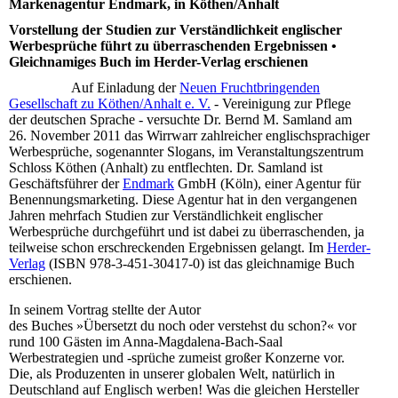
Markenagentur Endmark, in Köthen/Anhalt
Vorstellung der Studien zur Verständlichkeit englischer
Werbesprüche führt zu überraschenden Ergebnissen •
Gleichnamiges Buch im Herder-Verlag erschienen
Auf Einladung der
Neuen Fruchtbringenden
Gesellschaft zu Köthen/Anhalt e. V.
- Vereinigung zur Pflege
der deutschen Sprache - versuchte Dr. Bernd M. Samland am
26. November 2011 das Wirrwarr zahlreicher englischsprachiger
Werbesprüche, sogenannter Slogans, im Veranstaltungszentrum
Schloss Köthen (Anhalt) zu entflechten. Dr. Samland ist
Geschäftsführer der
Endmark
GmbH (Köln), einer Agentur für
Benennungsmarketing. Diese Agentur hat in den vergangenen
Jahren mehrfach Studien zur Verständlichkeit englischer
Werbesprüche durchgeführt und ist dabei zu überraschenden, ja
teilweise schon erschreckenden Ergebnissen gelangt. Im
Herder-
Verlag
(ISBN 978-3-451-30417-0) ist das gleichnamige Buch
erschienen.
In seinem Vortrag stellte der Autor
des Buches »Übersetzt du noch oder verstehst du schon?« vor
rund 100 Gästen im Anna-Magdalena-Bach-Saal
Werbestrategien und -sprüche zumeist großer Konzerne vor.
Die, als Produzenten in unserer globalen Welt, natürlich in
Deutschland auf Englisch werben! Was die gleichen Hersteller