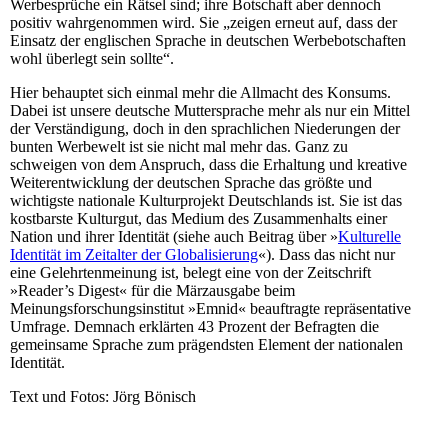
Werbesprüche ein Rätsel sind; ihre Botschaft aber dennoch
positiv wahrgenommen wird. Sie „zeigen erneut auf, dass der
Einsatz der englischen Sprache in deutschen Werbebotschaften
wohl überlegt sein sollte“.
Hier behauptet sich einmal mehr die Allmacht des Konsums.
Dabei ist unsere deutsche Muttersprache mehr als nur ein Mittel
der Verständigung, doch in den sprachlichen Niederungen der
bunten Werbewelt ist sie nicht mal mehr das. Ganz zu
schweigen von dem Anspruch, dass die Erhaltung und kreative
Weiterentwicklung der deutschen Sprache das größte und
wichtigste nationale Kulturprojekt Deutschlands ist. Sie ist das
kostbarste Kulturgut, das Medium des Zusammenhalts einer
Nation und ihrer Identität (siehe auch Beitrag über »
Kulturelle
Identität im Zeitalter der Globalisierung
«). Dass das nicht nur
eine Gelehrtenmeinung ist, belegt eine von der Zeitschrift
»Reader’s Digest« für die Märzausgabe beim
Meinungsforschungsinstitut »Emnid« beauftragte repräsentative
Umfrage. Demnach erklärten 43 Prozent der Befragten die
gemeinsame Sprache zum prägendsten Element der nationalen
Identität.
Text und Fotos: Jörg Bönisch