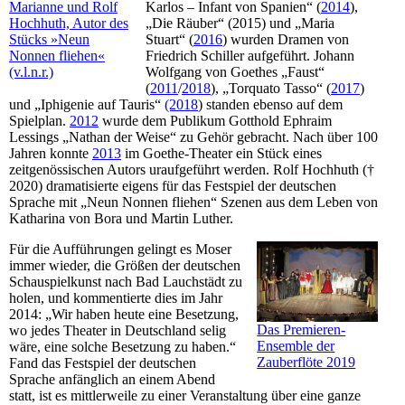
Karlos – Infant von Spanien“ (
2014
),
Marianne und Rolf
„Die Räuber“ (2015) und „Maria
Hochhuth, Autor des
Stuart“ (
2016
) wurden Dramen von
Stücks »Neun
Friedrich Schiller aufgeführt. Johann
Nonnen fliehen«
Wolfgang von Goethes „Faust“
(v.l.n.r.)
(
2011
/
2018
), „Torquato Tasso“ (
2017
)
und „Iphigenie auf Tauris“
(2018
) standen ebenso auf dem
Spielplan.
2012
wurde dem Publikum Gotthold Ephraim
Lessings „Nathan der Weise“ zu Gehör gebracht. Nach über 100
Jahren konnte
2013
im Goethe-Theater ein Stück eines
zeitgenössischen Autors uraufgeführt werden. Rolf Hochhuth (†
2020) dramatisierte eigens für das Festspiel der deutschen
Sprache mit „Neun Nonnen fliehen“ Szenen aus dem Leben von
Katharina von Bora und Martin Luther.
Für die Aufführungen gelingt es Moser
immer wieder, die Größen der deutschen
Schauspielkunst nach Bad Lauchstädt zu
holen, und kommentierte dies im Jahr
2014: „Wir haben heute eine Besetzung,
Das Premieren-
wo jedes Theater in Deutschland selig
Ensemble der
wäre, eine solche Besetzung zu haben.“
Zauberflöte 2019
Fand das Festspiel der deutschen
Sprache anfänglich an einem Abend
statt, ist es mittlerweile zu einer Veranstaltung über eine ganze