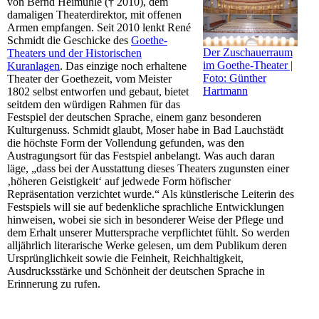
von Bernd Heimühle († 2010), dem
damaligen Theaterdirektor, mit offenen
Armen empfangen. Seit 2010 lenkt René
Schmidt die Geschicke des
Goethe-
Der Zuschauerraum
Theaters und der Historischen
im Goethe-Theater |
Kuranlagen
. Das einzige noch erhaltene
Foto: Günther
Theater der Goethezeit, vom Meister
Hartmann
1802 selbst entworfen und gebaut, bietet
seitdem den würdigen Rahmen für das
Festspiel der deutschen Sprache, einem ganz besonderen
Kulturgenuss. Schmidt glaubt, Moser habe in Bad Lauchstädt
die höchste Form der Vollendung gefunden, was den
Austragungsort für das Festspiel anbelangt. Was auch daran
läge, „dass bei der Ausstattung dieses Theaters zugunsten einer
‚höheren Geistigkeit‘ auf jedwede Form höfischer
Repräsentation verzichtet wurde.“ Als künstlerische Leiterin des
Festspiels will sie auf bedenkliche sprachliche Entwicklungen
hinweisen, wobei sie sich in besonderer Weise der Pflege und
dem Erhalt unserer Muttersprache verpflichtet fühlt. So werden
alljährlich literarische Werke gelesen, um dem Publikum deren
Ursprünglichkeit sowie die Feinheit, Reichhaltigkeit,
Ausdrucksstärke und Schönheit der deutschen Sprache in
Erinnerung zu rufen.