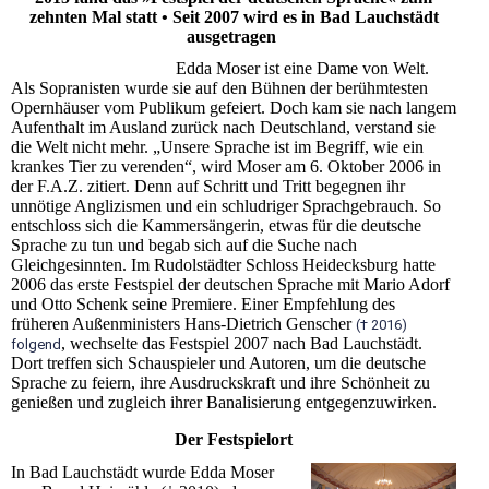
zehnten Mal statt • Seit 2007 wird es in Bad Lauchstädt
ausgetragen
Edda Moser ist eine Dame von Welt.
Als Sopranisten wurde sie auf den Bühnen der berühmtesten
Opernhäuser vom Publikum gefeiert. Doch kam sie nach langem
Aufenthalt im Ausland zurück nach Deutschland, verstand sie
die Welt nicht mehr. „Unsere Sprache ist im Begriff, wie ein
krankes Tier zu verenden“, wird Moser am 6. Oktober 2006 in
der F.A.Z. zitiert. Denn auf Schritt und Tritt begegnen ihr
unnötige Anglizismen und ein schludriger Sprachgebrauch. So
entschloss sich die Kammersängerin, etwas für die deutsche
Sprache zu tun und begab sich auf die Suche nach
Gleichgesinnten. Im Rudolstädter Schloss Heidecksburg hatte
2006 das erste Festspiel der deutschen Sprache mit Mario Adorf
und Otto Schenk seine Premiere. Einer Empfehlung des
früheren Außenministers Hans-Dietrich Genscher
(† 2016)
, wechselte das Festspiel 2007 nach Bad Lauchstädt.
folgend
Dort treffen sich Schauspieler und Autoren, um die deutsche
Sprache zu feiern, ihre Ausdruckskraft und ihre Schönheit zu
genießen und zugleich ihrer Banalisierung entgegenzuwirken.
Der Festspielort
In Bad Lauchstädt wurde Edda Moser