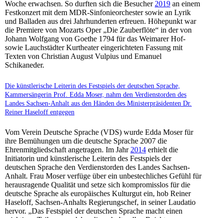
Woche erwachsen. So durften sich die Besucher
2019
an einem
Festkonzert mit dem MDR-Sinfonieorchester sowie an Lyrik
und Balladen aus drei Jahrhunderten erfreuen. Höhepunkt war
die Premiere von Mozarts Oper „Die Zauberflöte“ in der von
Johann Wolfgang von Goethe 1794 für das Weimarer Hof-
sowie Lauchstädter Kurtheater eingerichteten Fassung mit
Texten von Christian August Vulpius und Emanuel
Schikaneder.
Die künstlerische Leiterin des Festspiels der deutschen Sprache,
Kammersängerin Prof. Edda Moser, nahm den Verdienstorden des
Landes Sachsen-Anhalt aus den Händen des Ministerpräsidenten Dr.
Reiner Haseloff entgegen
Vom Verein Deutsche Sprache (VDS) wurde Edda Moser für
ihre Bemühungen um die deutsche Sprache 2007 die
Ehrenmitgliedschaft angetragen. Im Jahr
2014
erhielt die
Initiatorin und künstlerische Leiterin des Festspiels der
deutschen Sprache den Verdienstorden des Landes Sachsen-
Anhalt. Frau Moser verfüge über ein unbestechliches Gefühl für
herausragende Qualität und setze sich kompromisslos für die
deutsche Sprache als europäisches Kulturgut ein, hob Reiner
Haseloff, Sachsen-Anhalts Regierungschef, in seiner Laudatio
hervor. „Das Festspiel der deutschen Sprache macht einen