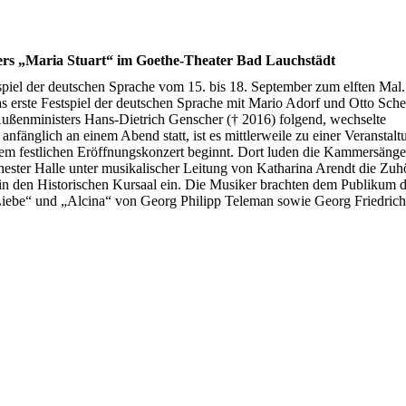
llers „Maria Stuart“ im Goethe-Theater Bad Lauchstädt
tspiel der deutschen Sprache vom 15. bis 18. September zum elften Mal
s erste Festspiel der deutschen Sprache mit Mario Adorf und Otto Sch
Außenministers Hans-Dietrich Genscher († 2016) folgend, wechselte
nfänglich an einem Abend statt, ist es mittlerweile zu einer Veranstalt
nem festlichen Eröffnungskonzert beginnt. Dort luden die Kammersänge
hester Halle unter musikalischer Leitung von Katharina Arendt die Zuh
n den Historischen Kursaal ein. Die Musiker brachten dem Publikum d
 Liebe“ und „Alcina“ von Georg Philipp Teleman sowie Georg Friedric