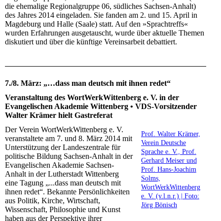
die ehemalige Regionalgruppe 06, südliches Sachsen-Anhalt)
des Jahres 2014 eingeladen. Sie fanden am 2. und 15. April in
Magdeburg und Halle (Saale) statt. Auf den »Sprachtreffs«
wurden Erfahrungen ausgetauscht, wurde über aktuelle Themen
diskutiert und über die künftige Vereinsarbeit debattiert.
7./8. März: „…dass man deutsch mit ihnen redet“
Veranstaltung des WortWerkWittenberg e. V. in der
Evangelischen Akademie Wittenberg • VDS-Vorsitzender
Walter Krämer hielt Gastreferat
Der Verein WortWerkWittenberg e. V.
Prof. Walter Krämer,
veranstaltete am 7. und 8. März 2014 mit
Verein Deutsche
Unterstützung der Landeszentrale für
Sprache e. V., Prof.
politische Bildung Sachsen-Anhalt in der
Gerhard Meiser und
Evangelischen Akademie Sachsen-
Prof. Hans-Joachim
Anhalt in der Lutherstadt Wittenberg
Solms,
eine Tagung „...dass man deutsch mit
WortWerkWittenberg
ihnen redet“. Bekannte Persönlichkeiten
e. V. (v.l.n.r.) | Foto:
aus Politik, Kirche, Wirtschaft,
Jörg Bönisch
Wissenschaft, Philosophie und Kunst
haben aus der Perspektive ihrer