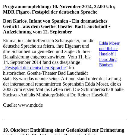
Programmempfehlung: 10. November 2014, 22.00 Uhr,
MDR Figaro, Festspiel der deutschen Sprache
Don Karlos, Infant von Spanien - Ein dramatisches
Gedicht - aus dem Goethe-Theater Bad Lauchstädt •
Aufzeichnung vom 12. September
Einmal im Jahr treffen sich Schauspieler, um die
Edda Moser
deutsche Sprache zu feiern, ihre Eigenart und
und Reiner
ihre Schönheit zu genießen und zugleich ihrer
Haseloff |
Banalisierung entgegenzuwirken. Vom 11. bis
Foto: Jörg
14. September 2014 fand das diesjährige
Bönisch
„
Festspiel der deutschen Sprache
“ im
historischen Goethe-Theater Bad Lauchstädt
statt. Es war das neunte seiner Art und stand unter der Leitung
der international renommierten Sopranistin Edda Moser, die es
2006 zum ersten Mal ins Leben rief. Die Schirmherrschaft hatte
Sachsen-Anhalts Ministerpräsident Dr. Reiner Haseloff.
Quelle: www.mdr.de
19. Oktober: Enthüllung einer Gedenktafel zur Erinnerung