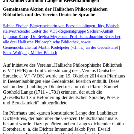
an Samuel Gotthold Lange in Beesenlaublingen
Gemeinsame Aktion der Hallischen Philosophischen
Bibliothek und des Vereins Deutsche Sprache
Sabine Fischer, Bürgermeisterin von Beesenlaublingen, Jörg Bönisch,
stellvertretender Leiter der VDS-Regionalgruppe Sachsen-Anhalt,
Ingomar Kloos, Dr. Regina Meyer und Prof. Hans-Joachim Kertscher,
alle drei Hallische Philosophische Bibliothek, sowie
Gemeindekirchenrat Martin Ködelpeter (v.l.n.r.) an der Gedenktafel |
Foto: Wolfgang Müller-Bönisch
Auf Initiative des Vereins „Hallische Philosophische Bibliothek
e. V.“ (HPB) und mit Unterstützung des „Vereins Deutsche
Sprache e. V.“ (VDS) wurde am 19. Oktober 2014 am Pfarrhaus
in Beesenlaublingen eine Gedenktafel feierlich enthüllt. Diese
soll an den „Laublinger Dichterkreis“ um den Pfarrer Samuel
Gotthold Lange (1711 - 1781) erinnern, der auch die
„Gesellschaft zur Beförderung der deutschen Sprache, Poesie
und Beredsamkeit“ mitbegründete.
Im Pfarrhaus und -garten konstituierte Lange den Laublinger
Dichterkreis, der bald über die Grenzen Deutschlands hinaus
bekannt wurde. Dazu gehörten, neben Langes dichtender Gattin
Dorothea, u. a. die Dichter Immanuel Jakob Pyra, Ewald