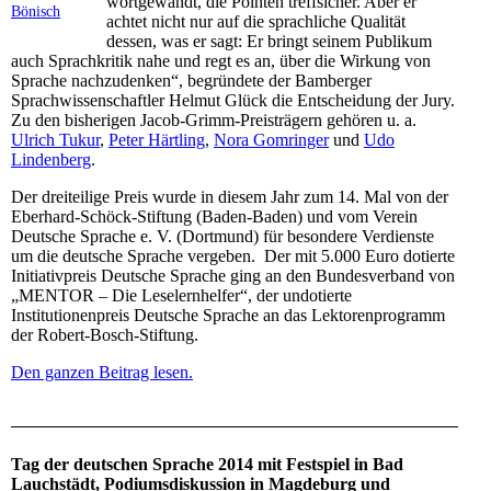
wortgewandt, die Pointen treffsicher. Aber er
Bönisch
achtet nicht nur auf die sprachliche Qualität
dessen, was er sagt: Er bringt seinem Publikum
auch Sprachkritik nahe und regt es an, über die Wirkung von
Sprache nachzudenken“, begründete der Bamberger
Sprachwissenschaftler Helmut Glück die Entscheidung der Jury.
Zu den bisherigen Jacob-Grimm-Preisträgern gehören u. a.
Ulrich Tukur
,
Peter Härtling
,
Nora Gomringer
und
Udo
Lindenberg
.
Der dreiteilige Preis wurde in diesem Jahr zum 14. Mal von der
Eberhard-Schöck-Stiftung (Baden-Baden) und vom Verein
Deutsche Sprache e. V. (Dortmund) für besondere Verdienste
um die deutsche Sprache vergeben. Der mit 5.000 Euro dotierte
Initiativpreis Deutsche Sprache ging an den Bundesverband von
„MENTOR – Die Leselernhelfer“, der undotierte
Institutionenpreis Deutsche Sprache an das Lektorenprogramm
der Robert-Bosch-Stiftung.
Den ganzen Beitrag lesen.
Tag der deutschen Sprache 2014 mit Festspiel in Bad
Lauchstädt, Podiumsdiskussion in Magdeburg und