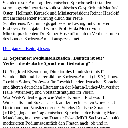
Spanien« vor. Am Tag der deutschen Sprache selbst standen
vormittags ein literarisch-philosophisches Gespräch mit Manfred
Osten, Hellmuth Karasek und Ministerpräsident Reiner Haseloff
mit anschließender Führung durch das Neue
Schillerhaus. Nachmittags gab es eine Lesung mit Cornelia
Froboess. Freitagabend wurde Prof. Edda Moser vom
Ministerpräsidenten Dr. Reiner Haseloff mit dem Verdienstorden
des Landes Sachsen-Anhalt ausgezeichnet.
Den ganzen Beitrag lesen.
13. September: Podiumsdiskussion „Deutsch ist out?
Verliert die deutsche Sprache an Bedeutung?”
Dr. Siegfried Eisenmann, Direktor des Landesinstituts für
Schulqualität und Lehrerbildung Sachsen-Anhalt (LISA), Hans-
Joachim Solms, Professor für Geschichte der deutschen Sprache
und älteren deutschen Literatur an der Martin-Luther-Universität
Halle-Wittenberg und Vorstandsmitglied im Verein
WortWerkWittenberg, sowie Walter Krämer, Professor für
Wirtschafts- und Sozialstatistik an der Technischen Universität
Dortmund und Vorsitzender des Vereins Deutsche Sprache
(VDS), gingen am Tag deutschen Sprache in der Festung Mark
Magdeburg in einem von Dagmar Röse (MDR Sachsen-Anhalt)
moderierten Podiumsgespräch den Fragen nach, ob und in