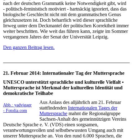
nach der deutschen Grammatik keine Notwendigkeit gibt, wird
- politisch-feministisch motiviert - hartnäckig ignoriert, dass das
biologische Geschlecht nicht mit dem grammatischen Genus
gleichzusetzen ist. Doch beharrlich wird dieser sprachliche
Irrweg unter dem Deckmantel der politischen Korrektheit immer
weiter beschritten. Wie weit das führen kann, zeigte im Sommer
vergangenen Jahres der Senat der Universität Leipzig.
Den ganzen Beitrag lesen.
21. Februar 2014: Internationaler Tag der Muttersprache
UNESCO unterstützt sprachliche und kulturelle Vielfalt •
Muttersprache ist Merkmal der kulturellen Identität und
demokratische Teilhabe
Aus Anlass des alljährlich am 21. Februar
Abb.: yadvigagr
stattfindenden
Internationalen Tages der
- Fotolia.com
Muttersprache
mahnt die Regionalgruppe
Sachsen-Anhalt des gemeinnützigen Vereins
Deutsche Sprache e. V. (VDS) einen sorgsamen,
verantwortungsvollen und selbstbewussten Umgang auch mit
unserer Muttersprache an. Von den rund 6.000 Sprachen, die