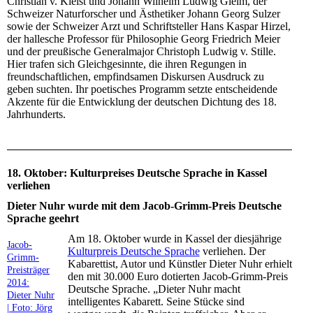
Christian v. Kleist und Johann Wilhelm Ludwig Gleim, der
Schweizer Naturforscher und Ästhetiker Johann Georg Sulzer
sowie der Schweizer Arzt und Schriftsteller Hans Kaspar Hirzel,
der hallesche Professor für Philosophie Georg Friedrich Meier
und der preußische Generalmajor Christoph Ludwig v. Stille.
Hier trafen sich Gleichgesinnte, die ihren Regungen in
freundschaftlichen, empfindsamen Diskursen Ausdruck zu
geben suchten. Ihr poetisches Programm setzte entscheidende
Akzente für die Entwicklung der deutschen Dichtung des 18.
Jahrhunderts.
18. Oktober: Kulturpreises Deutsche Sprache in Kassel
verliehen
Dieter Nuhr wurde mit dem Jacob-Grimm-Preis Deutsche
Sprache geehrt
Am 18. Oktober wurde in Kassel der diesjährige
Jacob-
Kulturpreis Deutsche Sprache
verliehen. Der
Grimm-
Kabarettist, Autor und Künstler Dieter Nuhr erhielt
Preisträger
den mit 30.000 Euro dotierten Jacob-Grimm-Preis
2014:
Deutsche Sprache. „Dieter Nuhr macht
Dieter Nuhr
intelligentes Kabarett. Seine Stücke sind
| Foto: Jörg