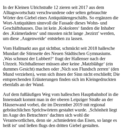
Deutsche Sprichwörter auf dem Boulevard
In der Kleinen Ulrichstraße 12 zieren seit 2017 aus dem
Alltagswortschatz verschwundene oder selten gebrauchte
Wörter den Giebel eines Antiquitätengeschäfts. So ergänzen die
Wort-Antiquitäten sinnvoll die Fassade dieses Wohn- und
Geschäftshauses. Das ist kein ‚Kokolores‘ fanden die Inhaber
des ‚Krämerladens‘ und mussten nicht lange ‚bezirzt’ werden,
um diese ‚Augenweide‘ entstehen zu lassen.
Vom Hallmarkt aus gut sichtbar, schmückt seit 2018 hallesche
Mundart die Stirnseite des Neuen Städtischen Gymnasiums.
‚Was schmust der Lubbert?‘ fragt der Hallenser nach der
Uhrzeit. Nichthallenser müssen aber keine ‚Matzblähge‘ (ein
dummes Gesicht) machen oder ‚Nich son Flundsch zerren‘ (den
Mund verziehen), wenn sich ihnen der Sinn nicht erschließt; Die
entsprechenden Erläuterungen finden sich im Kleingedruckten
ebenfalls an der Wand.
Auf dem fußläufigen Weg vom halleschen Hauptbahnhof in die
Innenstadt kommt man in der oberen Leipziger Straße an der
Häuserwand vorbei, die im Dezember 2019 mit regional
gebräuchlichen Sprichwörtern gestaltet wurde. ‚Schönheit liegt
im Auge des Betrachters‘ dachten sich wohl die
Verantwortlichen, denn sie ‚schmiedeten das Eisen, so lange es
heiß ist‘ und ließen flugs den dritten Giebel gestalten.