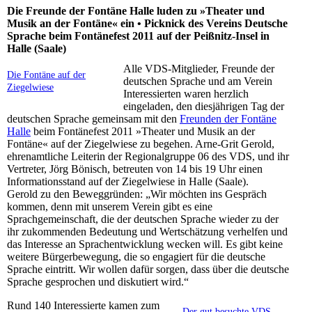
Die Freunde der Fontäne Halle luden zu »Theater und
Musik an der Fontäne« ein • Picknick des Vereins Deutsche
Sprache beim Fontänefest 2011 auf der Peißnitz-Insel in
Halle (Saale)
Alle VDS-Mitglieder, Freunde der
Die Fontäne auf der
deutschen Sprache und am Verein
Ziegelwiese
Interessierten waren herzlich
eingeladen, den diesjährigen Tag der
deutschen Sprache gemeinsam mit den
Freunden der Fontäne
Halle
beim Fontänefest 2011 »Theater und Musik an der
Fontäne« auf der Ziegelwiese zu begehen. Arne-Grit Gerold,
ehrenamtliche Leiterin der Regionalgruppe 06 des VDS, und ihr
Vertreter, Jörg Bönisch, betreuten von 14 bis 19 Uhr einen
Informationsstand auf der Ziegelwiese in Halle (Saale).
Gerold zu den Beweggründen: „Wir möchten ins Gespräch
kommen, denn mit unserem Verein gibt es eine
Sprachgemeinschaft, die der deutschen Sprache wieder zu der
ihr zukommenden Bedeutung und Wertschätzung verhelfen und
das Interesse an Sprachentwicklung wecken will. Es gibt keine
weitere Bürgerbewegung, die so engagiert für die deutsche
Sprache eintritt. Wir wollen dafür sorgen, dass über die deutsche
Sprache gesprochen und diskutiert wird.“
Rund 140 Interessierte kamen zum
Der gut besuchte VDS-