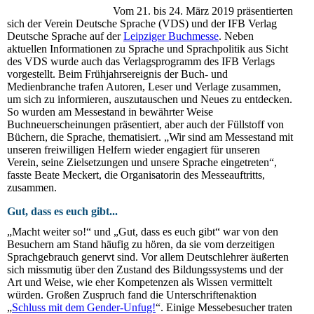
Vom 21. bis 24. März 2019 präsentierten
sich der Verein Deutsche Sprache (VDS) und der IFB Verlag
Deutsche Sprache auf der
Leipziger Buchmesse
. Neben
aktuellen Informationen zu Sprache und Sprachpolitik aus Sicht
des VDS wurde auch das Verlagsprogramm des IFB Verlags
vorgestellt. Beim Frühjahrsereignis der Buch- und
Medienbranche trafen Autoren, Leser und Verlage zusammen,
um sich zu informieren, auszutauschen und Neues zu entdecken.
So wurden am Messestand in bewährter Weise
Buchneuerscheinungen präsentiert, aber auch der Füllstoff von
Büchern, die Sprache, thematisiert. „Wir sind am Messestand mit
unseren freiwilligen Helfern wieder engagiert für unseren
Verein, seine Zielsetzungen und unsere Sprache eingetreten“,
fasste Beate Meckert, die Organisatorin des Messeauftritts,
zusammen.
Gut, dass es euch gibt...
„Macht weiter so!“ und „Gut, dass es euch gibt“ war von den
Besuchern am Stand häufig zu hören, da sie vom derzeitigen
Sprachgebrauch genervt sind. Vor allem Deutschlehrer äußerten
sich missmutig über den Zustand des Bildungssystems und der
Art und Weise, wie eher Kompetenzen als Wissen vermittelt
würden. Großen Zuspruch fand die Unterschriftenaktion
„
Schluss mit dem Gender-Unfug!
“. Einige Messebesucher traten