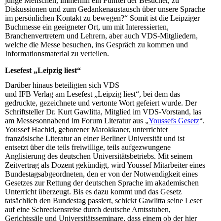
junge Menschen, immerhin ein Fünftel der Besucher, zu
Diskussionen und zum Gedankenaustausch über unsere Sprache
im persönlichen Kontakt zu bewegen?“ Somit ist die Leipziger
Buchmesse ein geeigneter Ort, um mit Interessierten,
Branchenvertretern und Lehrern, aber auch VDS-Mitgliedern,
welche die Messe besuchen, ins Gespräch zu kommen und
Informationsmaterial zu verteilen.
Lesefest „Leipzig liest“
Darüber hinaus beteiligten sich VDS
und IFB Verlag am Lesefest „Leipzig liest“, bei dem das
gedruckte, gezeichnete und vertonte Wort gefeiert wurde. Der
Schriftsteller Dr. Kurt Gawlitta, Mitglied im VDS-Vorstand, las
am Messesonnabend im Forum Literatur aus
„
Youssefs Gesetz
“.
Youssef Hachid,
geborener Marokkaner
, unterrichtet
französische Literatur an einer Berliner Universität und ist
entsetzt über die teils freiwillige, teils aufgezwungene
Anglisierung des deutschen Universitätsbetriebs. Mit seinem
Zeitvertrag als Dozent gekündigt, wird Youssef Mitarbeiter eines
Bundestagsabgeordneten, den er von der Notwendigkeit eines
Gesetzes zur Rettung der deutschen Sprache im akademischen
Unterricht überzeugt.
Bis es dazu kommt und das Gesetz
tatsächlich den Bundestag passiert, schickt Gawlitta seine Leser
auf eine Schreckensreise durch deutsche Amtsstuben,
Gerichtssäle und Universitätsseminare, dass einem ob der hier