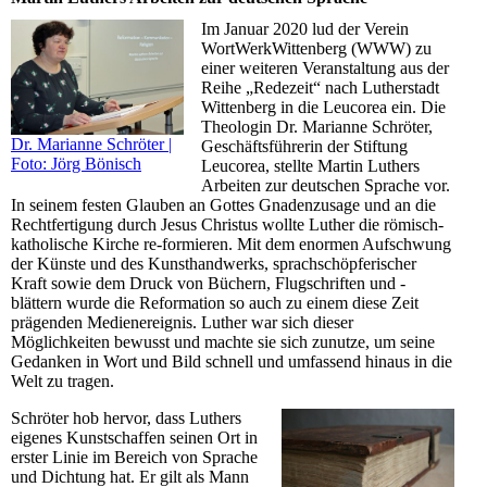
Im Januar 2020 lud der Verein
WortWerkWittenberg (WWW) zu
einer weiteren Veranstaltung aus der
Reihe „Redezeit“ nach Lutherstadt
Wittenberg in die Leucorea ein. Die
Theologin Dr. Marianne Schröter,
Dr. Marianne Schröter |
Geschäftsführerin der Stiftung
Foto: Jörg Bönisch
Leucorea, stellte Martin Luthers
Arbeiten zur deutschen Sprache vor.
In seinem festen Glauben an Gottes Gnadenzusage und an die
Rechtfertigung durch Jesus Christus wollte Luther die römisch-
katholische Kirche re-formieren. Mit dem enormen Aufschwung
der Künste und des Kunsthandwerks, sprachschöpferischer
Kraft sowie dem Druck von Büchern, Flugschriften und -
blättern wurde die Reformation so auch zu einem diese Zeit
prägenden Medienereignis. Luther war sich dieser
Möglichkeiten bewusst und machte sie sich zunutze, um seine
Gedanken in Wort und Bild schnell und umfassend hinaus in die
Welt zu tragen.
Schröter hob hervor, dass Luthers
eigenes Kunstschaffen seinen Ort in
erster Linie im Bereich von Sprache
und Dichtung hat. Er gilt als Mann